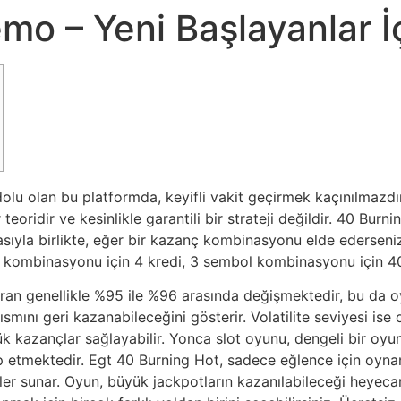
mo – Yeni Başlayanlar 
lu olan bu platformda, keyifli vakit geçirmek kaçınılmazdır
teoridir ve kesinlikle garantili bir strateji değildir. 40 Bur
ıyla birlikte, eğer bir kazanç kombinasyonu elde ederseniz
l kombinasyonu için 4 kredi, 3 sembol kombinasyonu için 40
ran genellikle %95 ile %96 arasında değişmektedir, bu da o
kısmını geri kazanabileceğini gösterir. Volatilite seviyesi 
k kazançlar sağlayabilir. Yonca slot oyunu, dengeli bir oyu
p etmektedir. Egt 40 Burning Hot, sadece eğlence için oyn
ler sunar. Oyun, büyük jackpotların kazanılabileceği heyecan