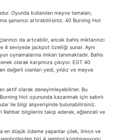
ndur. Oyunda kullanılan meyve temaları,
ma şansınızı artırabilirsiniz. 40 Burning Hot
rınızı da artırabilir, ancak bahis miktarınızı
e 4 seviyede jackpot özelliği sunar. Aynı
oyun oynamalarına imkan tanımaktadır. Bahis
seçenek olarak karşımıza çıkıyor. EGT 40
n değerli olanları yedi, yıldız ve meyve
ı aktif olarak deneyimleyebilirler. Bu
0 Burning Hot oyununda kazanmak için sabırlı
r ile bilgi alışverişinde bulunabilirsiniz.
i Rehber bilgilerini takip ederek, eğlenceli ve
a en düşük ödeme yapanlar çilek, limon ve
bu sembollerden biri 4 sembol kombinasyonu