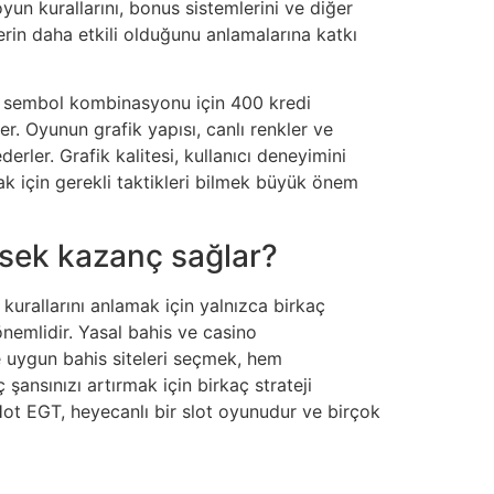
n kurallarını, bonus sistemlerini ve diğer
erin daha etkili olduğunu anlamalarına katkı
5 sembol kombinasyonu için 400 kredi
ler. Oyunun grafik yapısı, canlı renkler ve
erler. Grafik kalitesi, kullanıcı deneyimini
k için gerekli taktikleri bilmek büyük önem
sek kazanç sağlar?
kurallarını anlamak için yalnızca birkaç
önemlidir. Yasal bahis ve casino
e uygun bahis siteleri seçmek, hem
şansınızı artırmak için birkaç strateji
Hot EGT, heyecanlı bir slot oyunudur ve birçok