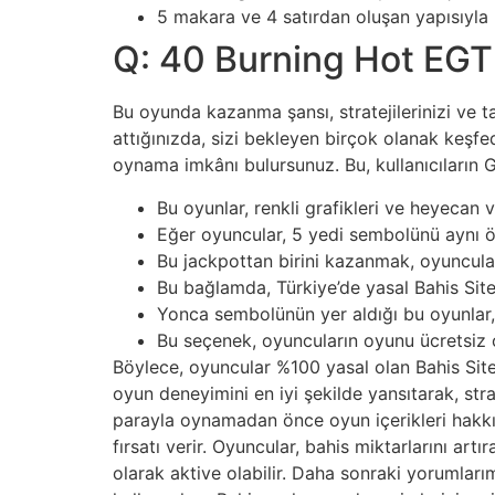
5 makara ve 4 satırdan oluşan yapısıyla 
Q: 40 Burning Hot EGT
Bu oyunda kazanma şansı, stratejilerinizi ve tak
attığınızda, sizi bekleyen birçok olanak keşfed
oynama imkânı bulursunuz. Bu, kullanıcıların Gün
Bu oyunlar, renkli grafikleri ve heyecan v
Eğer oyuncular, 5 yedi sembolünü aynı öd
Bu jackpottan birini kazanmak, oyuncular
Bu bağlamda, Türkiye’de yasal Bahis Sitel
Yonca sembolünün yer aldığı bu oyunlar, 
Bu seçenek, oyuncuların oyunu ücretsiz 
Böylece, oyuncular %100 yasal olan Bahis Sitel
oyun deneyimini en iyi şekilde yansıtarak, stra
parayla oynamadan önce oyun içerikleri hakkı
fırsatı verir. Oyuncular, bahis miktarlarını art
olarak aktive olabilir. Daha sonraki yorumları