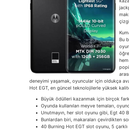
kaza
jack
maks
çizgi
Kuma
Bu b
oyun
öğre
hem 
popü
aras
deneyimi yaşamak, oyuncular için oldukça avant
Hot EGT, en güncel teknolojilerle yüksek kali
Büyük ödülleri kazanmak için birçok farklı
Oyunda kullanılan meyve temaları, oyuncu
Unutmayın, her slot oyunu gibi, Egt 40 
Bunlardan biri, makaraları çevirdikten son
40 Burning Hot EGT slot oyunu, 5 çarklı 