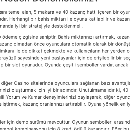
ısını temel alan, 5 makara ve 40 kazanç hattı içeren bir oyu
ır. Herhangi bir bahis miktarı ile oyuna katılabilir ve kazan
nda iyi bir stratejiyle desteklenmeli.
deme çizgisine sahiptir. Bahis miktarınızı artırmak, kazançla
r kazanç olmadan önce oyunculara otomatik olarak bir dönüşt
mkanı ile de dikkat çekmekte ve kullanıcıların her yerden 
 arayüzü sayesinde yeni başlayanlar için de erişilebilir bir 
 bir slot oyunudur. Oyunda çeşitli semboller vardır, ancak e
iğer Casino sitelerinde oyunculara sağlanan bazı avantajlar
izi oluşturmak için iyi bir adımdır. Unutulmamalıdır ki, 4
ili Yorum ve Kumar deneyimlerinizi paylaşarak, diğer oyuncula
iştirmek, kazanç oranlarınızı artırabilir. Oyuna yönelik en iy
r için demo sürümü mevcuttur. Oyunun sembolleri arasınd
3 sembol kombinasyonu için 8 kredi ödülü kazandırır. Eğer 