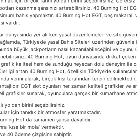
nmak için birçok farklı yoldan birini seçebilirsiniz. Ücretsi
potları kazanma şansınızı artırabilirsiniz. 40 Burning Hot E
imum bahis yapmaktır. 40 Burning Hot EGT, beş makaralı ve
si vardır.
r dünyasında yer alırken yasal düzenlemeleri ve site güve
ağlamda, Türkiye’de yasal Bahis Siteleri üzerinden güvenle i
unda büyük jackpotların nasıl kazanılabileceğini ve oyunu ü
nebilirsiniz. 40 Burning Hot, oyun dünyasında dikkat çeken 
grafik kalitesi hem de sunduğu heyecan dolu deneyim ile o
lerliği artan 40 Burning Hot, özellikle Türkiye’de kullanıcıla
ında yerini alarak, birçok kişi tarafından tercih edilmektedir
ajlıdır. EGT slot oyunları her zaman kaliteli grafikler ve a
teli grafikler sunarak, oyunculara gerçek bir kumarhane atm
 yoldan birini seçebilirsiniz.
lar için tanıdık bir atmosfer yaratmaktadır.
Burning Hot da tamamen şansa dayalıdır.
ra ‘kısa bir mola’ vermektir.
ve 40 ödeme çizgisine sahiptir.