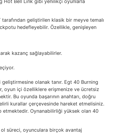
 Hot Bell Link gibi yenilikçi oyunlarla
tarafından geliştirilen klasik bir meyve temalı
kpotu hedefleyebilir. Özellikle, genişleyen
rak kazanç sağlayabilirler.
eçiyor.
ni geliştirmesine olanak tanır. Egt 40 Burning
 oyun içi özelliklere erişmenize ve ücretsiz
ektir. Bu oyunda başarının anahtarı, doğru
lirli kurallar çerçevesinde hareket etmelisiniz.
p etmektedir. Oynanabilirliği yüksek olan 40
 ol süreci, oyunculara birçok avantaj