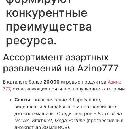
конкурентные
преимущества
ресурса.
Ассортимент азартных
развлечений на Azino777
В каталоге более
20 000
игровых продуктов
Азино
777
, охватывающих почти все популярные категории.
Слоты
– классические 3‑барабанные,
видеослоты 5‑барабанные и прогрессивные
джекпот‑машины. Среди лидеров –
Book of Ra
Deluxe
,
Starburst
,
Mega Fortune
(прогрессивный
джекпот до 30 млн RUB).