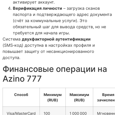
активирует аккаунт.
Верификация личности
– загрузка сканов
паспорта и подтверждающего адрес документа
(счёт за коммунальные услуги). Это
обязательный шаг для вывода средств, но не
требуется для начала игры.
Система
двухфакторной аутентификации
(SMS‑код) доступна в настройках профиля и
повышает защиту от несанкционированного
доступа.
Финансовые операции на
Azino 777
Способ
Минимум
Максимум
Время
(RUB)
(RUB)
зачислен
Visa/MasterCard
100
1 000 000
Мгновенн