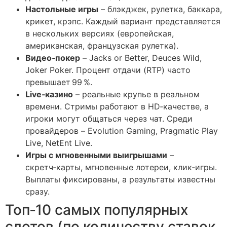
Настольные игры
– блэкджек, рулетка, баккара,
крикет, крэпс. Каждый вариант представляется
в нескольких версиях (европейская,
американская, французская рулетка).
Видео‑покер
– Jacks or Better, Deuces Wild,
Joker Poker. Процент отдачи (RTP) часто
превышает 99 %.
Live‑казино
– реальные крупье в реальном
времени. Стримы работают в HD‑качестве, а
игроки могут общаться через чат. Среди
провайдеров – Evolution Gaming, Pragmatic Play
Live, NetEnt Live.
Игры с мгновенными выигрышами
–
скретч‑карты, мгновенные лотереи, клик‑игры.
Выплаты фиксированы, а результаты известны
сразу.
Топ‑10 самых популярных
слотов (по количеству ставок