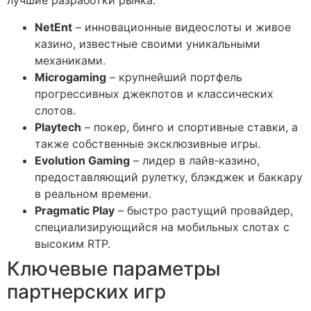
лучшие разработки рынка.
NetEnt
– инновационные видеослоты и живое
казино, известные своими уникальными
механиками.
Microgaming
– крупнейший портфель
прогрессивных джекпотов и классических
слотов.
Playtech
– покер, бинго и спортивные ставки, а
также собственные эксклюзивные игры.
Evolution Gaming
– лидер в лайв‑казино,
предоставляющий рулетку, блэкджек и баккару
в реальном времени.
Pragmatic Play
– быстро растущий провайдер,
специализирующийся на мобильных слотах с
высоким RTP.
Ключевые параметры
партнерских игр