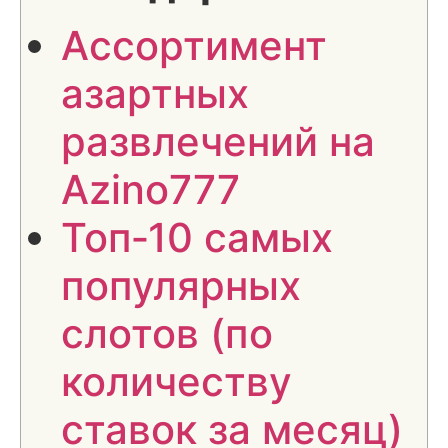
Ассортимент
азартных
развлечений на
Azino777
Топ‑10 самых
популярных
слотов (по
количеству
ставок за месяц)