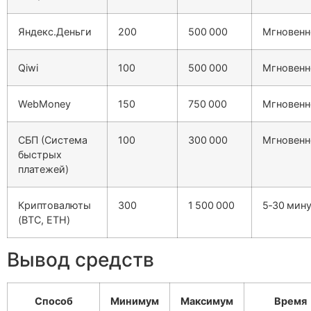
Яндекс.Деньги
200
500 000
Мгновенн
Qiwi
100
500 000
Мгновенн
WebMoney
150
750 000
Мгновенн
СБП (Система
100
300 000
Мгновенн
быстрых
платежей)
Криптовалюты
300
1 500 000
5‑30 мин
(BTC, ETH)
Вывод средств
Способ
Минимум
Максимум
Время