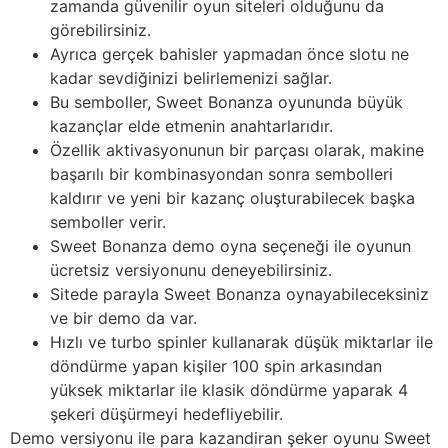
zamanda güvenilir oyun siteleri olduğunu da
görebilirsiniz.
Ayrıca gerçek bahisler yapmadan önce slotu ne
kadar sevdiğinizi belirlemenizi sağlar.
Bu semboller, Sweet Bonanza oyununda büyük
kazançlar elde etmenin anahtarlarıdır.
Özellik aktivasyonunun bir parçası olarak, makine
başarılı bir kombinasyondan sonra sembolleri
kaldırır ve yeni bir kazanç oluşturabilecek başka
semboller verir.
Sweet Bonanza demo oyna seçeneği ile oyunun
ücretsiz versiyonunu deneyebilirsiniz.
Sitede parayla Sweet Bonanza oynayabileceksiniz
ve bir demo da var.
Hızlı ve turbo spinler kullanarak düşük miktarlar ile
döndürme yapan kişiler 100 spin arkasından
yüksek miktarlar ile klasik döndürme yaparak 4
şekeri düşürmeyi hedefliyebilir.
Demo versiyonu ile para kazandiran şeker oyunu Sweet