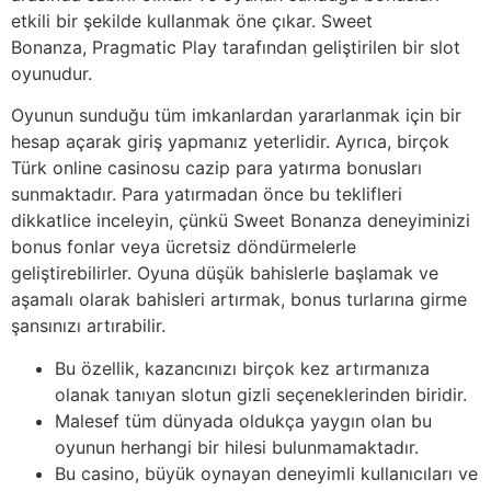
etkili bir şekilde kullanmak öne çıkar. Sweet
Bonanza, Pragmatic Play tarafından geliştirilen bir slot
oyunudur.
Oyunun sunduğu tüm imkanlardan yararlanmak için bir
hesap açarak giriş yapmanız yeterlidir. Ayrıca, birçok
Türk online casinosu cazip para yatırma bonusları
sunmaktadır. Para yatırmadan önce bu teklifleri
dikkatlice inceleyin, çünkü Sweet Bonanza deneyiminizi
bonus fonlar veya ücretsiz döndürmelerle
geliştirebilirler. Oyuna düşük bahislerle başlamak ve
aşamalı olarak bahisleri artırmak, bonus turlarına girme
şansınızı artırabilir.
Bu özellik, kazancınızı birçok kez artırmanıza
olanak tanıyan slotun gizli seçeneklerinden biridir.
Malesef tüm dünyada oldukça yaygın olan bu
oyunun herhangi bir hilesi bulunmamaktadır.
Bu casino, büyük oynayan deneyimli kullanıcıları ve