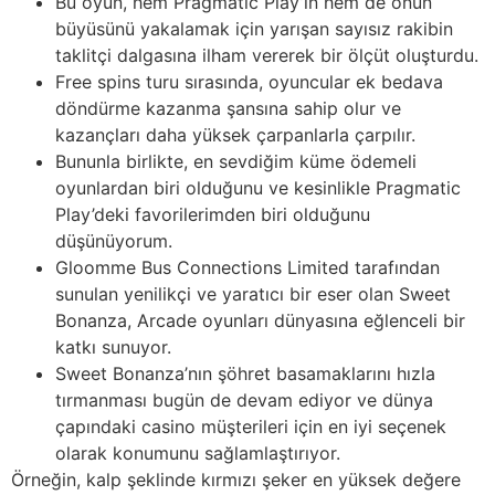
Bu oyun, hem Pragmatic Play’in hem de onun
büyüsünü yakalamak için yarışan sayısız rakibin
taklitçi dalgasına ilham vererek bir ölçüt oluşturdu.
Free spins turu sırasında, oyuncular ek bedava
döndürme kazanma şansına sahip olur ve
kazançları daha yüksek çarpanlarla çarpılır.
Bununla birlikte, en sevdiğim küme ödemeli
oyunlardan biri olduğunu ve kesinlikle Pragmatic
Play’deki favorilerimden biri olduğunu
düşünüyorum.
Gloomme Bus Connections Limited tarafından
sunulan yenilikçi ve yaratıcı bir eser olan Sweet
Bonanza, Arcade oyunları dünyasına eğlenceli bir
katkı sunuyor.
Sweet Bonanza’nın şöhret basamaklarını hızla
tırmanması bugün de devam ediyor ve dünya
çapındaki casino müşterileri için en iyi seçenek
olarak konumunu sağlamlaştırıyor.
Örneğin, kalp şeklinde kırmızı şeker en yüksek değere