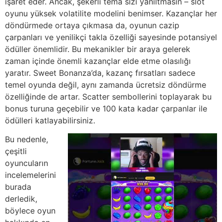
işaret eder. Ancak, şekerli tema sizi yanıltmasın – slot
oyunu yüksek volatilite modelini benimser. Kazançlar her
döndürmede ortaya çıkmasa da, oyunun cazip
çarpanları ve yenilikçi takla özelliği sayesinde potansiyel
ödüller önemlidir. Bu mekanikler bir araya gelerek
zaman içinde önemli kazançlar elde etme olasılığı
yaratır. Sweet Bonanza’da, kazanç fırsatları sadece
temel oyunda değil, aynı zamanda ücretsiz döndürme
özelliğinde de artar. Scatter sembollerini toplayarak bu
bonus turuna geçebilir ve 100 kata kadar çarpanlar ile
ödülleri katlayabilirsiniz.
Bu nedenle,
çeşitli
oyuncuların
incelemelerini
burada
derledik,
böylece oyun