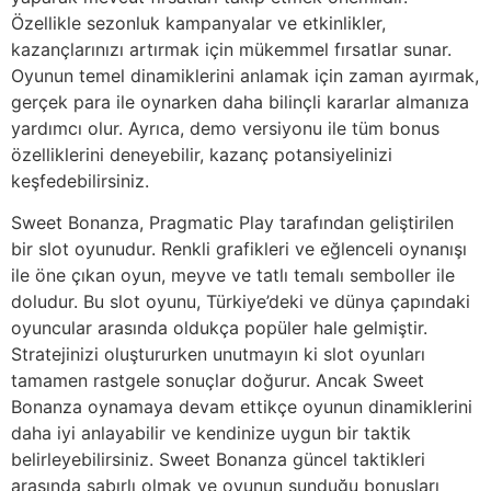
Özellikle sezonluk kampanyalar ve etkinlikler,
kazançlarınızı artırmak için mükemmel fırsatlar sunar.
Oyunun temel dinamiklerini anlamak için zaman ayırmak,
gerçek para ile oynarken daha bilinçli kararlar almanıza
yardımcı olur. Ayrıca, demo versiyonu ile tüm bonus
özelliklerini deneyebilir, kazanç potansiyelinizi
keşfedebilirsiniz.
Sweet Bonanza, Pragmatic Play tarafından geliştirilen
bir slot oyunudur. Renkli grafikleri ve eğlenceli oynanışı
ile öne çıkan oyun, meyve ve tatlı temalı semboller ile
doludur. Bu slot oyunu, Türkiye’deki ve dünya çapındaki
oyuncular arasında oldukça popüler hale gelmiştir.
Stratejinizi oluştururken unutmayın ki slot oyunları
tamamen rastgele sonuçlar doğurur. Ancak Sweet
Bonanza oynamaya devam ettikçe oyunun dinamiklerini
daha iyi anlayabilir ve kendinize uygun bir taktik
belirleyebilirsiniz. Sweet Bonanza güncel taktikleri
arasında sabırlı olmak ve oyunun sunduğu bonusları