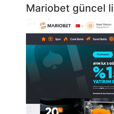
Mariobet güncel li