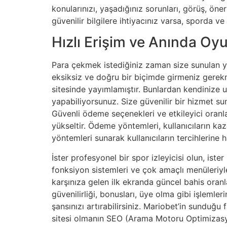
konularınızı, yaşadığınız sorunları, görüş, öner
güvenilir bilgilere ihtiyacınız varsa, sporda ve
Hızlı Erişim ve Anında Oyu
Para çekmek istediğiniz zaman size sunulan yön
eksiksiz ve doğru bir biçimde girmeniz gerek
sitesinde yayımlamıştır. Bunlardan kendinize
yapabiliyorsunuz. Size güvenilir bir hizmet su
Güvenli ödeme seçenekleri ve etkileyici oranl
yükseltir. Ödeme yöntemleri, kullanıcıların kaza
yöntemleri sunarak kullanıcıların tercihlerine 
İster profesyonel bir spor izleyicisi olun, ist
fonksiyon sistemleri ve çok amaçlı menüleriy
karşınıza gelen ilk ekranda güncel bahis oranl
güvenilirliği, bonusları, üye olma gibi işleml
şansınızı artırabilirsiniz. Mariobet’in sunduğu 
sitesi olmanın SEO (Arama Motoru Optimizasy