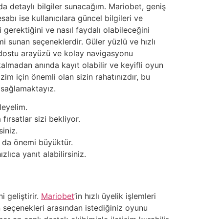
da detaylı bilgiler sunacağım. Mariobet, geniş
bı ise kullanıcılara güncel bilgileri ve
gerektiğini ve nasıl faydalı olabileceğini
i sunan seçeneklerdir. Güler yüzlü ve hızlı
ı dostu arayüzü ve kolay navigasyonu
almadan anında kayıt olabilir ve keyifli oyun
zim için önemli olan sizin rahatınızdır, bu
 sağlamaktayız.
leyelim.
ırsatlar sizi bekliyor.
iniz.
 da önemi büyüktür.
lıca yanıt alabilirsiniz.
 geliştirir.
Mariobet
’in hızlı üyelik işlemleri
 seçenekleri arasından istediğiniz oyunu