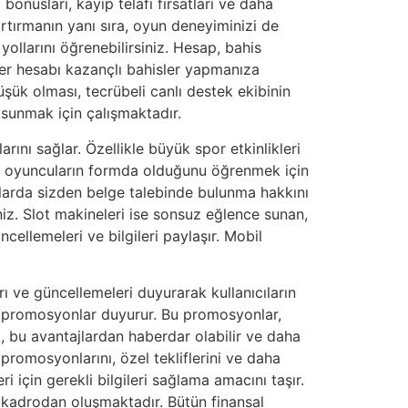
 bonusları, kayıp telafi fırsatları ve daha
 artırmanın yanı sıra, oyun deneyiminizi de
ollarını öğrenebilirsiniz. Hesap, bahis
itter hesabı kazançlı bahisler yapmanıza
 düşük olması, tecrübeli canlı destek ekibinin
 sunmak için çalışmaktadır.
rını sağlar. Özellikle büyük spor etkinlikleri
ngi oyuncuların formda olduğunu öğrenmek için
umlarda sizden belge talebinde bulunma hakkını
niz. Slot makineleri ise sonsuz eğlence sunan,
cellemeleri ve bilgileri paylaşır. Mobil
rı ve güncellemeleri duyurarak kullanıcıların
ve promosyonlar duyurur. Bu promosyonlar,
ek, bu avantajlardan haberdar olabilir ve daha
promosyonlarını, özel tekliflerini ve daha
i için gerekli bilgileri sağlama amacını taşır.
r kadrodan oluşmaktadır. Bütün finansal