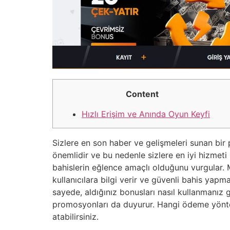
Content
Hızlı Erişim ve Anında Oyun Keyfi
Sizlere en son haber ve gelişmeleri sunan bir
önemlidir ve bu nedenle sizlere en iyi hizmeti
bahislerin eğlence amaçlı olduğunu vurgular. Ma
kullanıcılara bilgi verir ve güvenli bahis yapm
sayede, aldığınız bonusları nasıl kullanmanız g
promosyonları da duyurur. Hangi ödeme yöntem
atabilirsiniz.