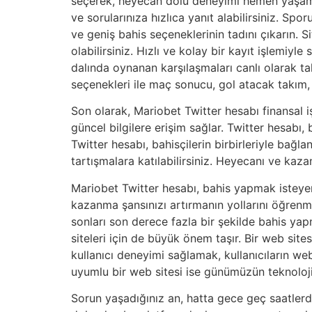
seçerek, heyecan dolu deneyimi hemen yaşamaya 
ve sorularınıza hızlıca yanıt alabilirsiniz. 
ve geniş bahis seçeneklerinin tadını çıkarın. 
olabilirsiniz. Hızlı ve kolay bir kayıt işlemiyl
dalında oynanan karşılaşmaları canlı olarak tak
seçenekleri ile maç sonucu, gol atacak takım, 
Son olarak, Mariobet Twitter hesabı finansal iş
güncel bilgilere erişim sağlar. Twitter hesabı, bu
Twitter hesabı, bahisçilerin birbirleriyle bağlan
tartışmalara katılabilirsiniz. Heyecanı ve kaz
Mariobet Twitter hesabı, bahis yapmak isteyenl
kazanma şansınızı artırmanın yollarını öğrenmek
sonları son derece fazla bir şekilde bahis yap
siteleri için de büyük önem taşır. Bir web site
kullanıcı deneyimi sağlamak, kullanıcıların we
uyumlu bir web sitesi ise günümüzün teknoloji 
Sorun yaşadığınız an, hatta gece geç saatlerde