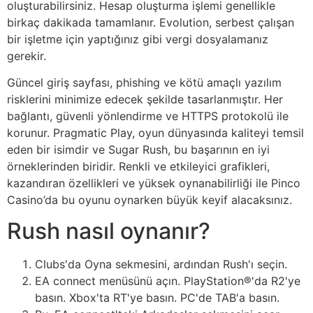
oluşturabilirsiniz. Hesap oluşturma işlemi genellikle
birkaç dakikada tamamlanır. Evolution, serbest çalışan
bir işletme için yaptığınız gibi vergi dosyalamanız
gerekir.
Güncel giriş sayfası, phishing ve kötü amaçlı yazılım
risklerini minimize edecek şekilde tasarlanmıştır. Her
bağlantı, güvenli yönlendirme ve HTTPS protokolü ile
korunur. Pragmatic Play, oyun dünyasında kaliteyi temsil
eden bir isimdir ve Sugar Rush, bu başarının en iyi
örneklerinden biridir. Renkli ve etkileyici grafikleri,
kazandıran özellikleri ve yüksek oynanabilirliği ile Pinco
Casino’da bu oyunu oynarken büyük keyif alacaksınız.
Rush nasıl oynanır?
Clubs'da Oyna sekmesini, ardından Rush'ı seçin.
EA connect menüsünü açın. PlayStation®'da R2'ye
basın. Xbox'ta RT'ye basın. PC'de TAB'a basın.