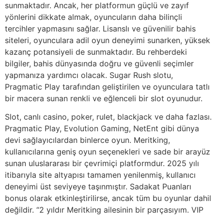
sunmaktadır. Ancak, her platformun güçlü ve zayıf
yönlerini dikkate almak, oyuncuların daha bilinçli
tercihler yapmasını sağlar. Lisanslı ve güvenilir bahis
siteleri, oyunculara adil oyun deneyimi sunarken, yüksek
kazanç potansiyeli de sunmaktadır. Bu rehberdeki
bilgiler, bahis dünyasında doğru ve güvenli seçimler
yapmanıza yardımcı olacak. Sugar Rush slotu,
Pragmatic Play tarafından geliştirilen ve oyunculara tatlı
bir macera sunan renkli ve eğlenceli bir slot oyunudur.
Slot, canlı casino, poker, rulet, blackjack ve daha fazlası.
Pragmatic Play, Evolution Gaming, NetEnt gibi dünya
devi sağlayıcılardan binlerce oyun. Meritking,
kullanıcılarına geniş oyun seçenekleri ve sade bir arayüz
sunan uluslararası bir çevrimiçi platformdur. 2025 yılı
itibarıyla site altyapısı tamamen yenilenmiş, kullanıcı
deneyimi üst seviyeye taşınmıştır. Sadakat Puanları
bonus olarak etkinleştirilirse, ancak tüm bu oyunlar dahil
değildir. “2 yıldır Meritking ailesinin bir parçasıyım. VIP