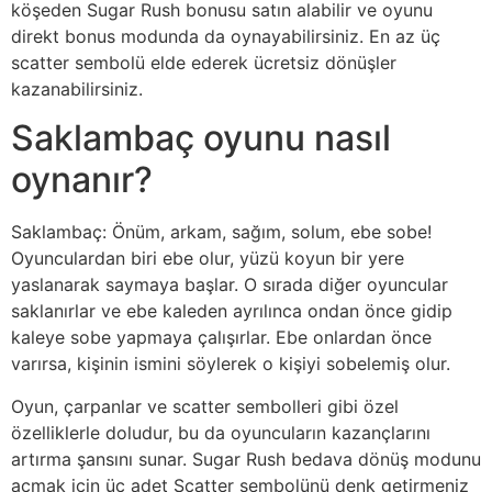
köşeden Sugar Rush bonusu satın alabilir ve oyunu
direkt bonus modunda da oynayabilirsiniz. En az üç
scatter sembolü elde ederek ücretsiz dönüşler
kazanabilirsiniz.
Saklambaç oyunu nasıl
oynanır?
Saklambaç: Önüm, arkam, sağım, solum, ebe sobe!
Oyunculardan biri ebe olur, yüzü koyun bir yere
yaslanarak saymaya başlar. O sırada diğer oyuncular
saklanırlar ve ebe kaleden ayrılınca ondan önce gidip
kaleye sobe yapmaya çalışırlar. Ebe onlardan önce
varırsa, kişinin ismini söylerek o kişiyi sobelemiş olur.
Oyun, çarpanlar ve scatter sembolleri gibi özel
özelliklerle doludur, bu da oyuncuların kazançlarını
artırma şansını sunar. Sugar Rush bedava dönüş modunu
açmak için üç adet Scatter sembolünü denk getirmeniz