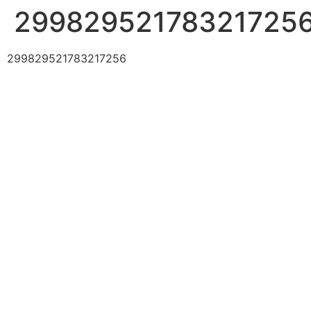
29982952178321725
299829521783217256